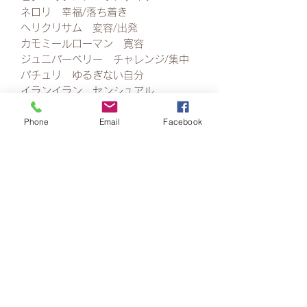
ネロリ 幸福/落ち着き
ヘリクリサム 変容/出発
カモミールローマン 寛容
ジュニパーベリー チャレンジ/集中
パチュリ ゆるぎない自分
イランイラン センシュアル
Phone
Email
Facebook
☽AEAJ認定アロマブレンドデザイナー
月香によるナチュラルオードパルファ
ン（精油でできた香水）10ml
☽人生の節目を迎える方へのお祝いに
ぴったり
☽北鎌倉限定
※ラッピングは無料です。希望される
方は、オプションにて、ギフト用箱あ
りをご選択下さい。