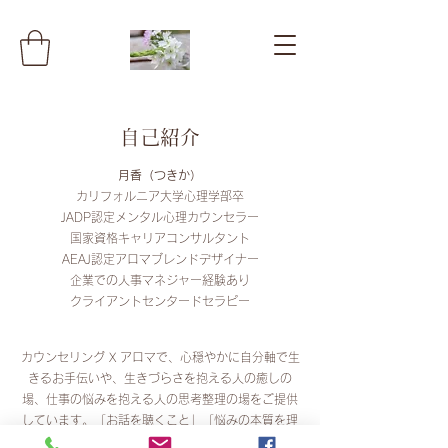
​​自己紹介
月香（つきか）
カリフォルニア大学心理学部卒
JADP認定メンタル心理カウンセラー
国家資格キャリアコンサルタント
AEAJ認定アロマブレンドデザイナー
企業での人事マネジャー経験あり
​クライアントセンタードセラピー
​カウンセリング X アロマで、心穏やかに自分軸で生
きるお手伝いや、生きづらさを抱える人の癒しの
場、仕事の悩みを抱える人の思考整理の場をご提供
しています。「お話を聴くこと」「悩みの本質を理
解し寄り添うこと」で人の心は整えられ明日に向か