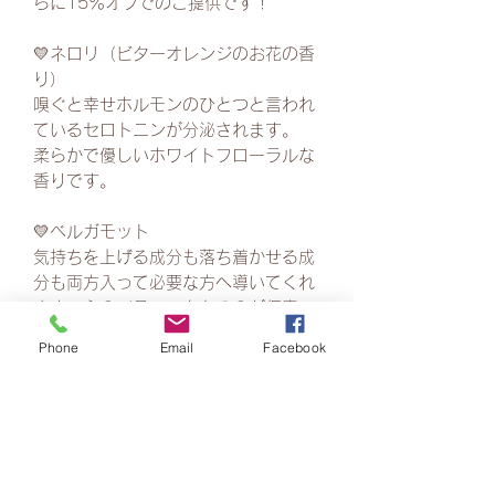
らに15％オフでのご提供です！
💛ネロリ（ビターオレンジのお花の香
り）
嗅ぐと幸せホルモンのひとつと言われ
ているセロトニンが分泌されます。
柔らかで優しいホワイトフローラルな
香りです。
💛ベルガモット
気持ちを上げる成分も落ち着かせる成
分も両方入って必要な方へ導いてくれ
ます。心のバランスをとるのが得意。
フレッシュでクールな柑橘系の香りで
Phone
Email
Facebook
す。
💛ピンクグレープフルーツ
ドーパミンが分泌され明るい気持ちに
なります。
さわやかさはそのままに、一般的なグ