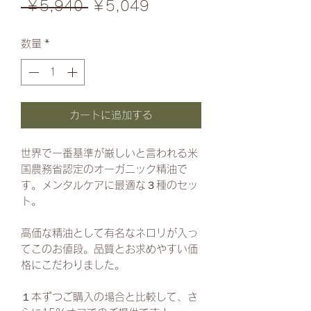
通
セ
 ￥5,940 
￥5,049
常
ー
数量
*
価
ル
格
価
格
カートに追加する
世界で一番基準が厳しいと言われる米
国農務省認定のオーガニック精油で
す。メンタルケアに最適な３種のセッ
ト。
高価な精油として有名なネロリが入っ
てこのお値段。品質とお求めやすい価
格にこだわりました。
１本ずつご購入の場合と比較して、さ